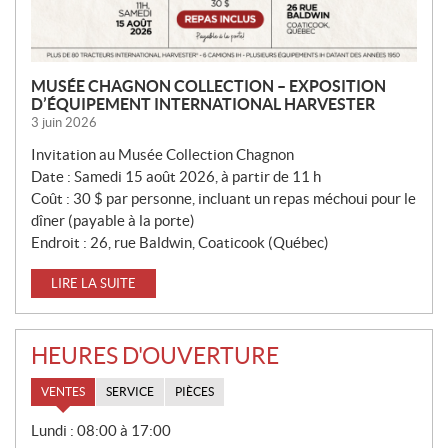
MUSÉE CHAGNON COLLECTION – EXPOSITION
D’ÉQUIPEMENT INTERNATIONAL HARVESTER
3 juin 2026
Invitation au Musée Collection Chagnon
Date : Samedi 15 août 2026, à partir de 11 h
Coût : 30 $ par personne, incluant un repas méchoui pour le
dîner (payable à la porte)
Endroit : 26, rue Baldwin, Coaticook (Québec)
LIRE LA SUITE
HEURES D'OUVERTURE
VENTES
SERVICE
PIÈCES
V
Lundi :
08:00 à 17:00
E