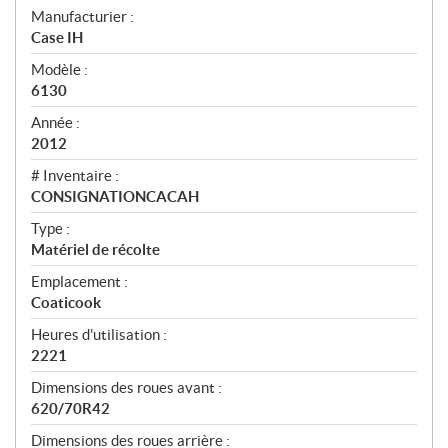
S
Manufacturier :
Case IH
p
Modèle :
é
6130
c
Année :
i
2012
f
# Inventaire :
i
CONSIGNATIONCACAH
c
Type :
Matériel de récolte
a
t
Emplacement :
Coaticook
i
Heures d'utilisation :
o
2221
n
Dimensions des roues avant :
s
620/70R42
Dimensions des roues arrière :