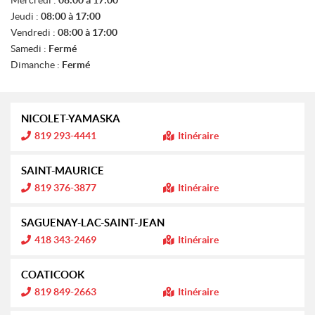
E
Jeudi :
08:00 à 17:00
S
Vendredi :
08:00 à 17:00
Samedi :
Fermé
Dimanche :
Fermé
NICOLET-YAMASKA
I
819 293-4441
Itinéraire
n
f
o
SAINT-MAURICE
r
m
I
819 376-3877
Itinéraire
a
n
t
f
i
o
SAGUENAY-LAC-SAINT-JEAN
o
r
n
m
I
418 343-2469
Itinéraire
a
n
:
t
f
i
o
COATICOOK
o
r
n
m
I
819 849-2663
Itinéraire
a
n
:
t
f