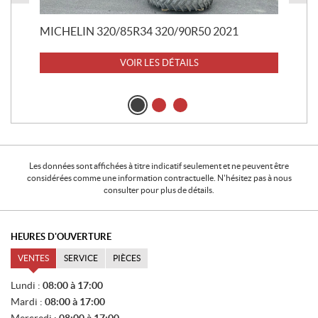
37 
MICHELIN 320/85R34 320/90R50 2021
VOIR LES DÉTAILS
Les données sont affichées à titre indicatif seulement et ne peuvent être
considérées comme une information contractuelle. N'hésitez pas à nous
consulter pour plus de détails.
HEURES D'OUVERTURE
VENTES
SERVICE
PIÈCES
V
Lundi :
08:00 à 17:00
E
Mardi :
08:00 à 17:00
N
T
Mercredi :
08:00 à 17:00