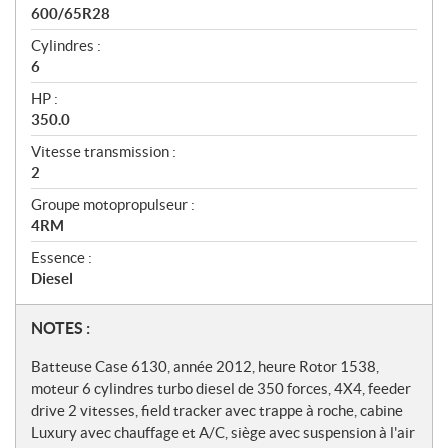
600/65R28
Cylindres :
6
HP :
350.0
Vitesse transmission :
2
Groupe motopropulseur :
4RM
Essence :
Diesel
N
NOTES :
o
Batteuse Case 6130, année 2012, heure Rotor 1538,
t
moteur 6 cylindres turbo diesel de 350 forces, 4X4, feeder
drive 2 vitesses, field tracker avec trappe à roche, cabine
e
Luxury avec chauffage et A/C, siège avec suspension à l'air