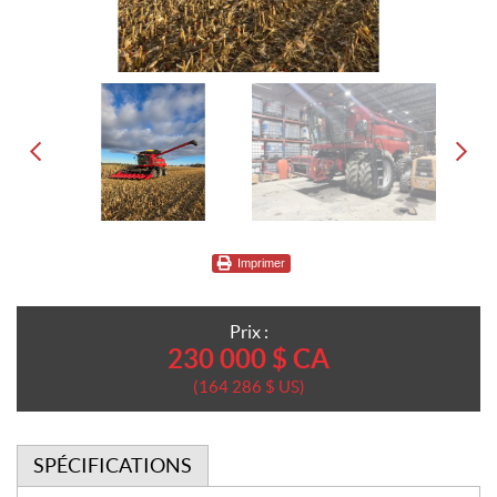
Imprimer
Prix :
230 000
$
CA
164 286
$
US
SPÉCIFICATIONS