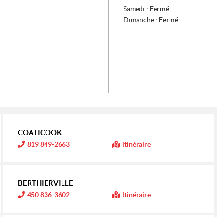
Samedi :
Fermé
Dimanche :
Fermé
COATICOOK
I
819 849-2663
Itinéraire
n
f
o
r
m
BERTHIERVILLE
a
t
I
450 836-3602
Itinéraire
i
n
o
f
n
o