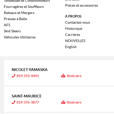
Tondeuses et Conditionneurs
Pièces et accessoires
Fourragères et Souffleurs
Rateaux et Mergers
À PROPOS
Presses à Balle
Contactez-nous
AFS
Historique
Skid Steers
Carrières
Véhicules Utilitaires
NOUVELLES
English
NICOLET-YAMASKA
I
819 293-4441
Itinéraire
n
f
o
r
m
SAINT-MAURICE
a
t
I
819 376-3877
Itinéraire
i
n
o
f
n
o