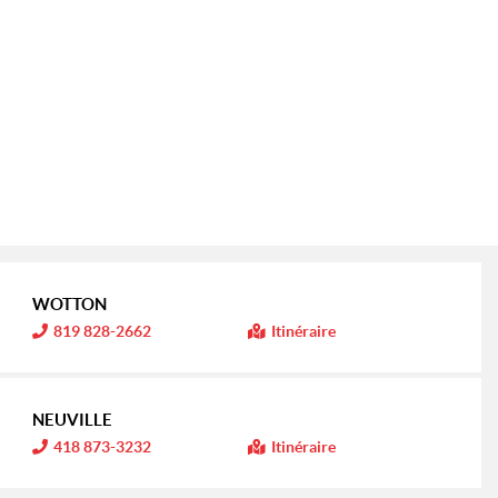
WOTTON
I
819 828-2662
Itinéraire
n
f
o
r
m
NEUVILLE
a
t
I
418 873-3232
Itinéraire
i
n
o
f
n
o