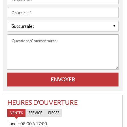
*
:
*
Courriel
:
*
Succursale
:
*
Questions/Commentaires
:
HEURES D'OUVERTURE
VENTES
SERVICE
PIÈCES
V
Lundi :
08:00 à 17:00