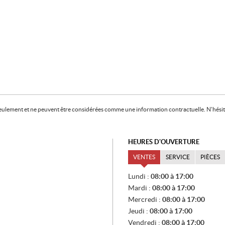
f seulement et ne peuvent être considérées comme une information contractuelle. N'hésite
HEURES D'OUVERTURE
VENTES
SERVICE
PIÈCES
V
Lundi :
08:00 à 17:00
E
Mardi :
08:00 à 17:00
N
T
Mercredi :
08:00 à 17:00
E
Jeudi :
08:00 à 17:00
S
Vendredi :
08:00 à 17:00