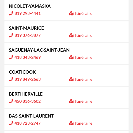
NICOLET-YAMASKA
I
819 293-4441
Itinéraire
n
f
o
SAINT-MAURICE
r
m
I
819 376-3877
Itinéraire
a
n
t
f
i
o
SAGUENAY-LAC-SAINT-JEAN
o
r
n
m
I
418 343-2469
Itinéraire
a
n
:
t
f
i
o
COATICOOK
o
r
n
m
I
819 849-2663
Itinéraire
a
n
:
t
f
i
o
BERTHIERVILLE
o
r
n
m
I
450 836-3602
Itinéraire
a
n
:
t
f
i
o
BAS-SAINT-LAURENT
o
r
n
m
I
418 723-2747
Itinéraire
a
n
:
t
f