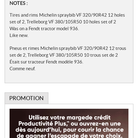
N
NOTES :
o
Tires and rims Michelin spraybib VF 320/90R42 12 holes
t
set of 2, Trelleborg VF 380/105R50 10 holes set of 2
Was on a Fendt tractor model 936.
e
Like new.
s
Pneus et rimes Michelin spraybib VF 320/90R42 12 trous
set de 2, Trelleborg VF 380/105R50 10 trous set de 2
Était sur tracteur Fendt modèle 936.
Comme neuf.
PROMOTION
P
r
o