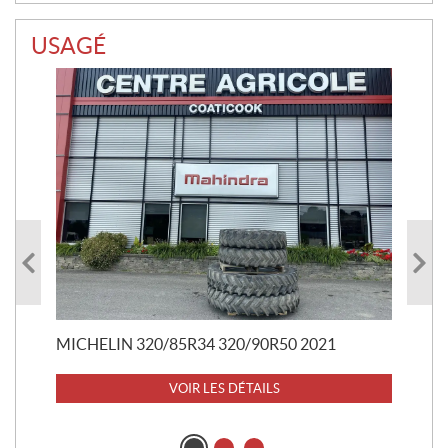
USAGÉ
RO
52
37 
MICHELIN 320/85R34 320/90R50 2021
VOIR LES DÉTAILS