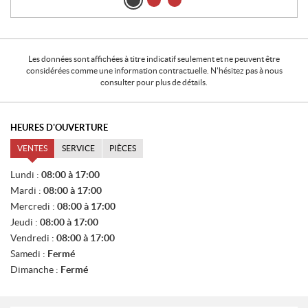
Les données sont affichées à titre indicatif seulement et ne peuvent être
considérées comme une information contractuelle. N'hésitez pas à nous
consulter pour plus de détails.
HEURES D'OUVERTURE
VENTES
SERVICE
PIÈCES
V
Lundi :
08:00 à 17:00
E
Mardi :
08:00 à 17:00
N
T
Mercredi :
08:00 à 17:00
E
Jeudi :
08:00 à 17:00
S
Vendredi :
08:00 à 17:00
Samedi :
Fermé
Dimanche :
Fermé