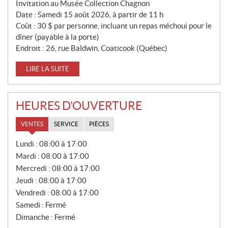
Invitation au Musée Collection Chagnon
Date : Samedi 15 août 2026, à partir de 11 h
Coût : 30 $ par personne, incluant un repas méchoui pour le
dîner (payable à la porte)
Endroit : 26, rue Baldwin, Coaticook (Québec)
LIRE LA SUITE
HEURES D'OUVERTURE
VENTES
SERVICE
PIÈCES
V
Lundi :
08:00 à 17:00
E
Mardi :
08:00 à 17:00
N
T
Mercredi :
08:00 à 17:00
E
Jeudi :
08:00 à 17:00
S
Vendredi :
08:00 à 17:00
Samedi :
Fermé
Dimanche :
Fermé