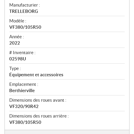
S
Manufacturier :
TRELLEBORG
p
Modèle :
é
VF380/105R50
c
Année :
i
2022
f
# Inventaire :
i
02598U
c
Type :
Équipement et accessoires
a
t
Emplacement :
Berthierville
i
Dimensions des roues avant :
o
VF320/90R42
n
Dimensions des roues arrière :
s
VF380/105R50