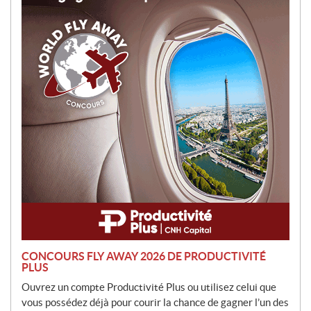
m
o
t
i
o
n
CONCOURS FLY AWAY 2026 DE PRODUCTIVITÉ
PLUS
Ouvrez un compte Productivité Plus ou utilisez celui que
vous possédez déjà pour courir la chance de gagner l’un des