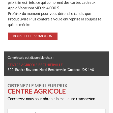
prix trimestriels, ce qui comprend des cartes cadeaux
Apple VacationsMD de 4 000 $.
Profitez du moment pour vous détendre tandis que
Productivité Plus confère à votre entreprise la souplesse
qu’elle mérite.
VOIR CETTE PROMOTION
Ce véhicule est disponible chez :
CENTRE AGRICOLE BERTHIERVILLE
322, Rivière Bayonne Nord
,
Berthierville
(Québec)
J0K 1A0
OBTENEZ LE MEILLEUR PRIX
CENTRE AGRICOLE
Contactez-nous pour obtenir la meilleure transaction.
Nom