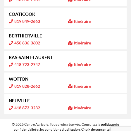
a
n
:
t
f
i
o
COATICOOK
o
r
n
m
I
819 849-2663
Itinéraire
a
n
:
t
f
i
o
BERTHIERVILLE
o
r
n
m
I
450 836-3602
Itinéraire
a
n
:
t
f
i
o
BAS-SAINT-LAURENT
o
r
n
m
I
418 723-2747
Itinéraire
a
n
:
t
f
i
o
WOTTON
o
r
n
m
I
819 828-2662
Itinéraire
a
n
:
t
f
i
o
NEUVILLE
o
r
n
m
I
418 873-3232
Itinéraire
a
n
:
t
f
i
o
o
r
© 2026 Centre Agricole. Tous droits réservés. Consultez la
politique de
n
m
confidentialité
et les
conditions d'utilisation
.
Choix de consentement