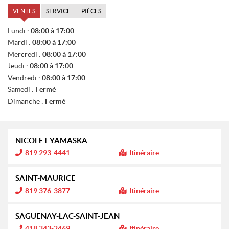
VENTES
SERVICE
PIÈCES
V
Lundi :
08:00 à 17:00
E
Mardi :
08:00 à 17:00
N
T
Mercredi :
08:00 à 17:00
E
Jeudi :
08:00 à 17:00
S
Vendredi :
08:00 à 17:00
Samedi :
Fermé
Dimanche :
Fermé
NICOLET-YAMASKA
I
819 293-4441
Itinéraire
n
f
o
SAINT-MAURICE
r
m
I
819 376-3877
Itinéraire
a
n
t
f
i
o
SAGUENAY-LAC-SAINT-JEAN
o
r
n
m
I
418 343-2469
Itinéraire