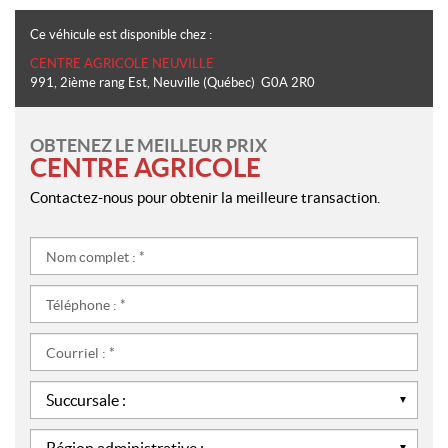
Ce véhicule est disponible chez :
CENTRE AGRICOLE NEUVILLE
991, 2ième rang Est
,
Neuville
(Québec)
G0A 2R0
OBTENEZ LE MEILLEUR PRIX
CENTRE AGRICOLE
Contactez-nous pour obtenir la meilleure transaction.
Nom
complet
:
Téléphone
*
:
*
Courriel
:
*
Succursale
:
*
Région