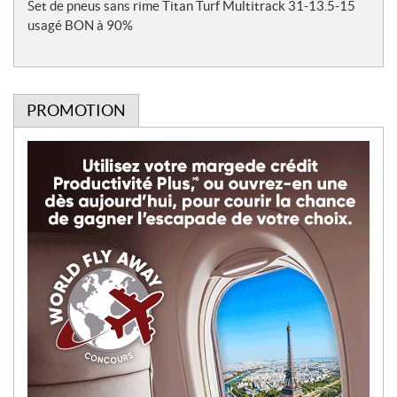
e
Set de pneus sans rime Titan Turf Multitrack 31-13.5-15
s
usagé BON à 90%
PROMOTION
P
r
o
m
o
t
i
o
n