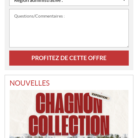
administrative
:
Questions/Commentaires
*
:
NOUVELLES