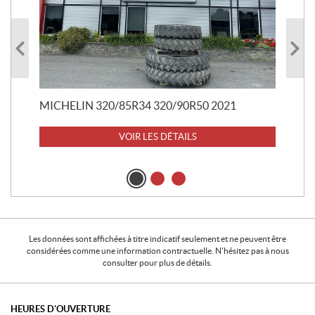
RO
52
37 
MICHELIN 320/85R34 320/90R50 2021
VOIR LES DÉTAILS
Les données sont affichées à titre indicatif seulement et ne peuvent être
considérées comme une information contractuelle. N'hésitez pas à nous
consulter pour plus de détails.
HEURES D'OUVERTURE