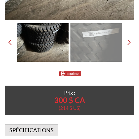
Imprimer
Prix :
300
$
CA
214
$
US
SPÉCIFICATIONS