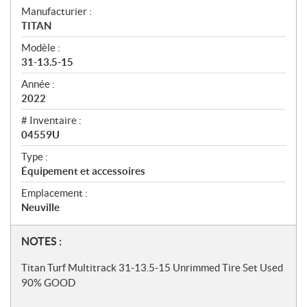
S
Manufacturier :
TITAN
p
Modèle :
é
31-13.5-15
c
Année :
i
2022
f
# Inventaire :
i
04559U
c
Type :
Équipement et accessoires
a
t
Emplacement :
Neuville
i
o
N
NOTES :
n
o
Titan Turf Multitrack 31-13.5-15 Unrimmed Tire Set Used
s
t
90% GOOD