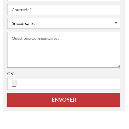
*
Courriel
:
*
Succursale
:
*
Questions/Commentaires
:
C.V.