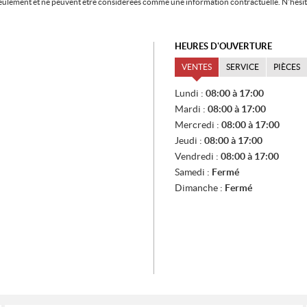
f seulement et ne peuvent être considérées comme une information contractuelle. N'hésite
HEURES D'OUVERTURE
VENTES
SERVICE
PIÈCES
V
Lundi :
08:00 à 17:00
E
Mardi :
08:00 à 17:00
N
T
Mercredi :
08:00 à 17:00
E
Jeudi :
08:00 à 17:00
S
Vendredi :
08:00 à 17:00
Samedi :
Fermé
Dimanche :
Fermé