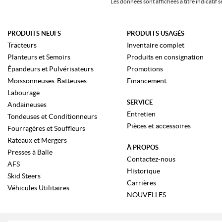
Les données sont affichées à titre indicati
PRODUITS NEUFS
PRODUITS USAGÉS
Tracteurs
Inventaire complet
Planteurs et Semoirs
Produits en consignation
Épandeurs et Pulvérisateurs
Promotions
Moissonneuses-Batteuses
Financement
Labourage
SERVICE
Andaineuses
Entretien
Tondeuses et Conditionneurs
Pièces et accessoires
Fourragères et Souffleurs
Rateaux et Mergers
À PROPOS
Presses à Balle
Contactez-nous
AFS
Historique
Skid Steers
Carrières
Véhicules Utilitaires
NOUVELLES