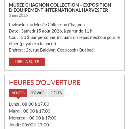
MUSÉE CHAGNON COLLECTION – EXPOSITION
D’ÉQUIPEMENT INTERNATIONAL HARVESTER
3 juin 2026
Invitation au Musée Collection Chagnon
Date : Samedi 15 août 2026, à partir de 11 h
Coût : 30 $ par personne, incluant un repas méchoui pour le
dîner (payable à la porte)
Endroit : 26, rue Baldwin, Coaticook (Québec)
LIRE LA SUITE
HEURES D'OUVERTURE
VENTES
SERVICE
PIÈCES
V
Lundi :
08:00 à 17:00
E
Mardi :
08:00 à 17:00
N
T
Mercredi :
08:00 à 17:00
E
Jeudi :
08:00 à 17:00
S