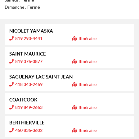
Dimanche :
Fermé
NICOLET-YAMASKA
I
819 293-4441
Itinéraire
n
f
o
SAINT-MAURICE
r
m
I
819 376-3877
Itinéraire
a
n
t
f
i
o
SAGUENAY-LAC-SAINT-JEAN
o
r
n
m
I
418 343-2469
Itinéraire
a
n
:
t
f
i
o
COATICOOK
o
r
n
m
I
819 849-2663
Itinéraire
a
n
:
t
f
i
o
BERTHIERVILLE
o
r
n
m
I
450 836-3602
Itinéraire
a
n
:
t
f