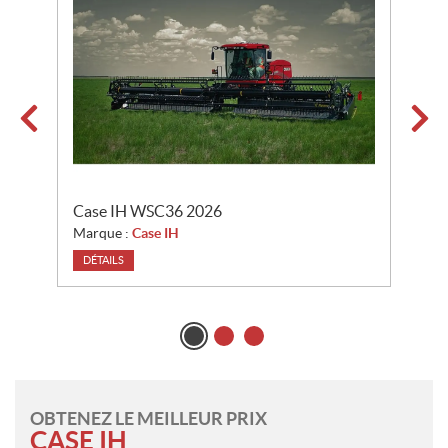
o
n
s
Case IH WSC36 2026
C
Marque :
Case IH
M
DÉTAILS
OBTENEZ LE MEILLEUR PRIX
CASE IH