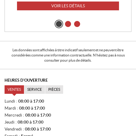
VOIR LES DÉTAILS
Les données sont affichées à titre indicatif seulement et ne peuvent être
considérées comme une information contractuelle. N'hésitez pas à nous
consulter pour plus de détails.
HEURES D'OUVERTURE
VENTES
SERVICE
PIÈCES
V
Lundi :
08:00 à 17:00
E
Mardi :
08:00 à 17:00
N
T
Mercredi :
08:00 à 17:00
E
Jeudi :
08:00 à 17:00
S
Vendredi :
08:00 à 17:00
Samedi :
Fermé