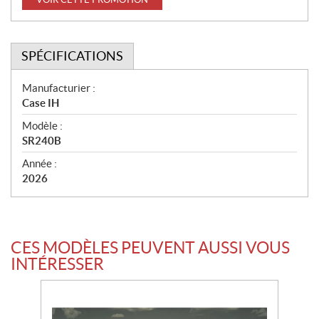
SPÉCIFICATIONS
S
Manufacturier :
Case IH
p
Modèle :
é
SR240B
c
Année :
i
2026
f
i
c
CES MODÈLES PEUVENT AUSSI VOUS
a
INTÉRESSER
t
i