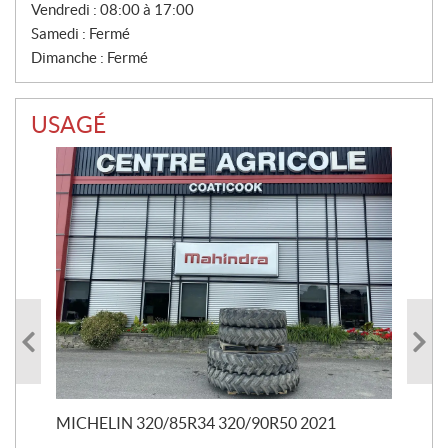
Vendredi :
08:00 à 17:00
Samedi :
Fermé
Dimanche :
Fermé
USAGÉ
RO
29
20 
MICHELIN 320/85R34 320/90R50 2021