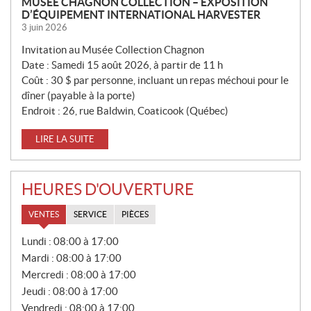
MUSÉE CHAGNON COLLECTION – EXPOSITION
D’ÉQUIPEMENT INTERNATIONAL HARVESTER
3 juin 2026
Invitation au Musée Collection Chagnon
Date : Samedi 15 août 2026, à partir de 11 h
Coût : 30 $ par personne, incluant un repas méchoui pour le
dîner (payable à la porte)
Endroit : 26, rue Baldwin, Coaticook (Québec)
LIRE LA SUITE
HEURES D'OUVERTURE
VENTES
SERVICE
PIÈCES
V
Lundi :
08:00 à 17:00
E
Mardi :
08:00 à 17:00
N
T
Mercredi :
08:00 à 17:00
E
Jeudi :
08:00 à 17:00
S
Vendredi :
08:00 à 17:00