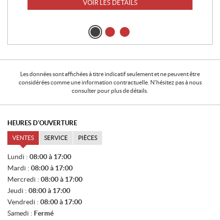
VOIR LES DÉTAILS
Les données sont affichées à titre indicatif seulement et ne peuvent être
considérées comme une information contractuelle. N'hésitez pas à nous
consulter pour plus de détails.
HEURES D'OUVERTURE
VENTES
SERVICE
PIÈCES
V
Lundi :
08:00 à 17:00
E
Mardi :
08:00 à 17:00
N
T
Mercredi :
08:00 à 17:00
E
Jeudi :
08:00 à 17:00
S
Vendredi :
08:00 à 17:00
Samedi :
Fermé