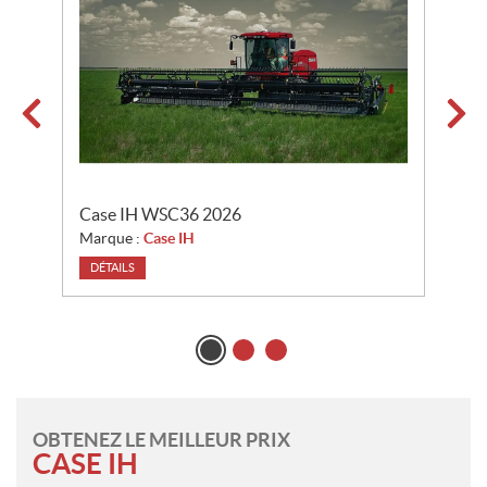
n
s
Case IH WSC36 2026
C
Marque :
Case IH
M
DÉTAILS
OBTENEZ LE MEILLEUR PRIX
CASE IH