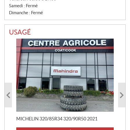
Samedi :
Fermé
Dimanche :
Fermé
USAGÉ
RO
29
20 
MICHELIN 320/85R34 320/90R50 2021