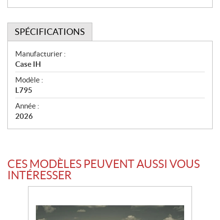
SPÉCIFICATIONS
S
Manufacturier :
Case IH
p
Modèle :
é
L795
c
Année :
i
2026
f
i
c
CES MODÈLES PEUVENT AUSSI VOUS
a
INTÉRESSER
t
i
o