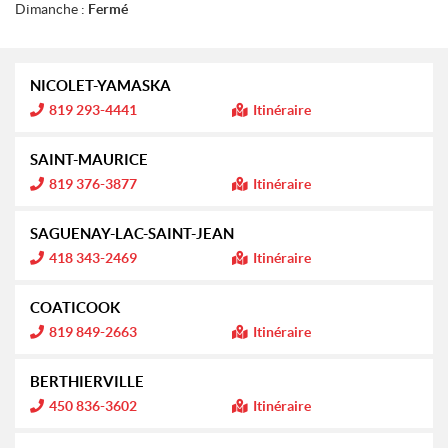
Dimanche :
Fermé
NICOLET-YAMASKA
I
819 293-4441
Itinéraire
n
f
o
SAINT-MAURICE
r
m
I
819 376-3877
Itinéraire
a
n
t
f
i
o
SAGUENAY-LAC-SAINT-JEAN
o
r
n
m
I
418 343-2469
Itinéraire
a
n
:
t
f
i
o
COATICOOK
o
r
n
m
I
819 849-2663
Itinéraire
a
n
:
t
f
i
o
BERTHIERVILLE
o
r
n
m
I
450 836-3602
Itinéraire
a
n
:
t
f
i
o