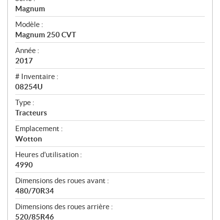
é
Magnum
c
Modèle :
i
Magnum 250 CVT
f
Année :
i
2017
c
# Inventaire :
08254U
a
t
Type :
Tracteurs
i
Emplacement :
o
Wotton
n
Heures d'utilisation :
s
4990
Dimensions des roues avant :
480/70R34
Dimensions des roues arrière :
520/85R46