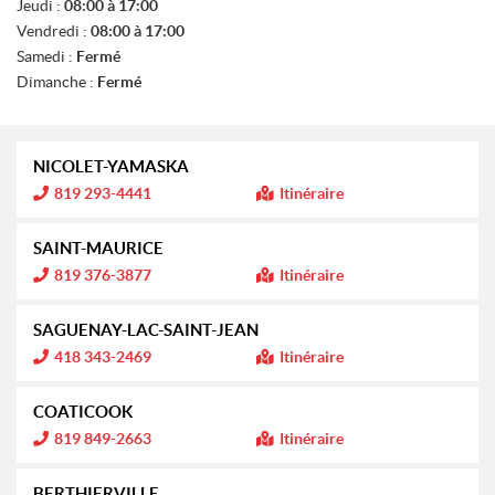
Jeudi :
08:00 à 17:00
S
Vendredi :
08:00 à 17:00
Samedi :
Fermé
Dimanche :
Fermé
NICOLET-YAMASKA
I
819 293-4441
Itinéraire
n
f
o
SAINT-MAURICE
r
m
I
819 376-3877
Itinéraire
a
n
t
f
i
o
SAGUENAY-LAC-SAINT-JEAN
o
r
n
m
I
418 343-2469
Itinéraire
a
n
:
t
f
i
o
COATICOOK
o
r
n
m
I
819 849-2663
Itinéraire
a
n
:
t
f
i
o
BERTHIERVILLE
o