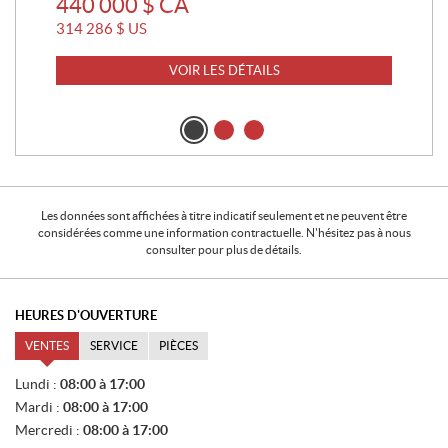
440 000
$
CA
314 286
$
US
CA
304
VOIR LES DÉTAILS
36
262
Les données sont affichées à titre indicatif seulement et ne peuvent être
considérées comme une information contractuelle. N'hésitez pas à nous
consulter pour plus de détails.
HEURES D'OUVERTURE
VENTES
SERVICE
PIÈCES
V
Lundi :
08:00 à 17:00
E
Mardi :
08:00 à 17:00
N
T
Mercredi :
08:00 à 17:00
E