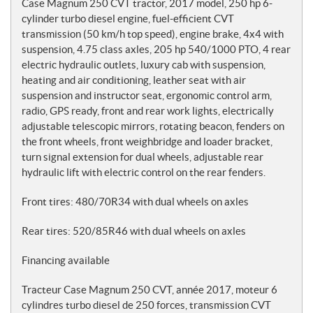
o
Case Magnum 250 CVT tractor, 2017 model, 250 hp 6-
t
cylinder turbo diesel engine, fuel-efficient CVT
transmission (50 km/h top speed), engine brake, 4x4 with
e
suspension, 4.75 class axles, 205 hp 540/1000 PTO, 4 rear
s
electric hydraulic outlets, luxury cab with suspension,
heating and air conditioning, leather seat with air
suspension and instructor seat, ergonomic control arm,
radio, GPS ready, front and rear work lights, electrically
adjustable telescopic mirrors, rotating beacon, fenders on
the front wheels, front weighbridge and loader bracket,
turn signal extension for dual wheels, adjustable rear
hydraulic lift with electric control on the rear fenders.
Front tires: 480/70R34 with dual wheels on axles
Rear tires: 520/85R46 with dual wheels on axles
Financing available
Tracteur Case Magnum 250 CVT, année 2017, moteur 6
cylindres turbo diesel de 250 forces, transmission CVT