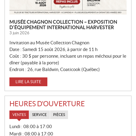
MUSÉE CHAGNON COLLECTION – EXPOSITION
D’ÉQUIPEMENT INTERNATIONAL HARVESTER
3 juin 2026
Invitation au Musée Collection Chagnon
Date : Samedi 15 août 2026, à partir de 11 h
Coût : 30 $ par personne, incluant un repas méchoui pour le
dîner (payable à la porte)
Endroit : 26, rue Baldwin, Coaticook (Québec)
LIRE LA SUITE
HEURES D'OUVERTURE
VENTES
SERVICE
PIÈCES
V
Lundi :
08:00 à 17:00
E
Mardi :
08:00 à 17:00
N