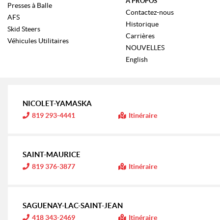
À PROPOS
Presses à Balle
Contactez-nous
AFS
Historique
Skid Steers
Carrières
Véhicules Utilitaires
NOUVELLES
English
NICOLET-YAMASKA
I
819 293-4441
Itinéraire
n
f
o
r
m
SAINT-MAURICE
a
t
I
819 376-3877
Itinéraire
i
n
o
f
n
o
r
:
m
SAGUENAY-LAC-SAINT-JEAN
a
t
I
418 343-2469
Itinéraire