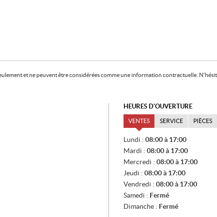
f seulement et ne peuvent être considérées comme une information contractuelle. N'hésite
HEURES D'OUVERTURE
VENTES
SERVICE
PIÈCES
V
Lundi :
08:00 à 17:00
E
Mardi :
08:00 à 17:00
N
T
Mercredi :
08:00 à 17:00
E
Jeudi :
08:00 à 17:00
S
Vendredi :
08:00 à 17:00
Samedi :
Fermé
Dimanche :
Fermé