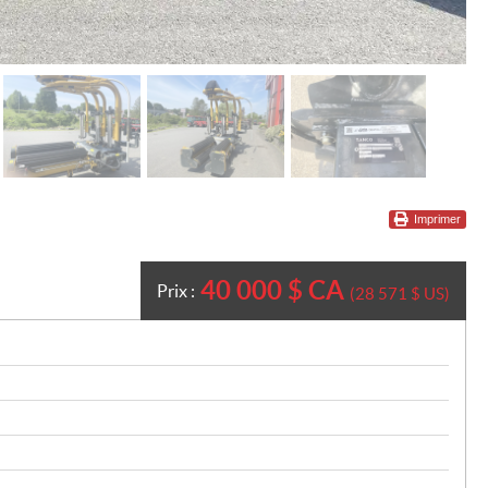
Imprimer
40 000
$
CA
Prix :
28 571
$
US