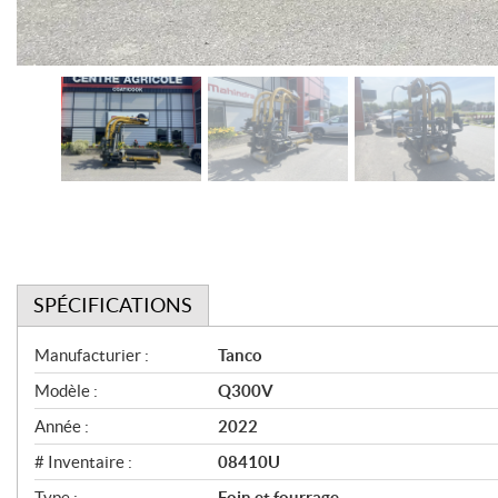
SPÉCIFICATIONS
S
Manufacturier :
Tanco
p
Modèle :
Q300V
é
Année :
2022
c
# Inventaire :
08410U
i
Type :
Foin et fourrage