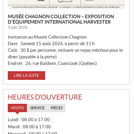
MUSÉE CHAGNON COLLECTION – EXPOSITION
D’ÉQUIPEMENT INTERNATIONAL HARVESTER
3 juin 2026
Invitation au Musée Collection Chagnon
Date : Samedi 15 août 2026, à partir de 11 h
Coût : 30 $ par personne, incluant un repas méchoui pour le
dîner (payable à la porte)
Endroit : 26, rue Baldwin, Coaticook (Québec)
LIRE LA SUITE
HEURES D'OUVERTURE
VENTES
SERVICE
PIÈCES
V
Lundi :
08:00 à 17:00
E
Mardi :
08:00 à 17:00
N
T
Mercredi :
08:00 à 17:00