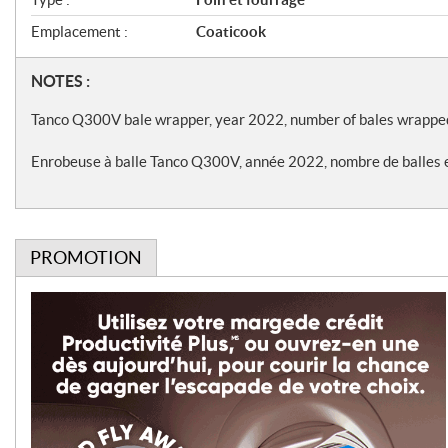
f
Emplacement :
Coaticook
i
c
N
NOTES :
a
o
Tanco Q300V bale wrapper, year 2022, number of bales wrappe
t
t
Enrobeuse à balle Tanco Q300V, année 2022, nombre de balles 
i
e
o
s
n
PROMOTION
s
P
r
o
m
o