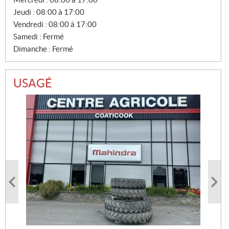
E
Jeudi :
08:00 à 17:00
S
Vendredi :
08:00 à 17:00
Samedi :
Fermé
Dimanche :
Fermé
USAGÉ
PHOTO À VENIR
PHOTO À VENIR
ROLLAND ROLLFORCE 5013 2018
CASE IH RB456HD 2024
P
52 000
Heures d'utilisation :
$
CA
14000
R
37 143
$
US
I