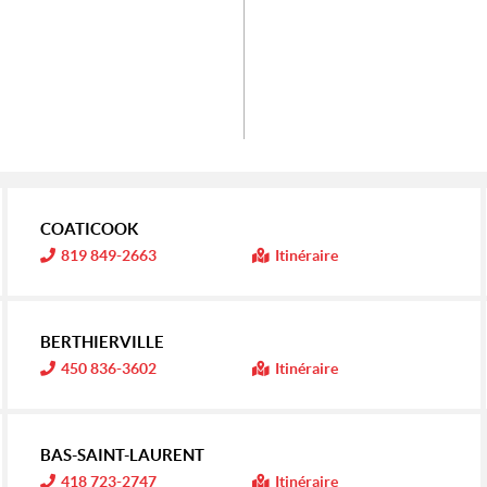
COATICOOK
I
819 849-2663
Itinéraire
n
f
o
r
m
BERTHIERVILLE
a
t
I
450 836-3602
Itinéraire
i
n
o
f
n
o
r
:
m
BAS-SAINT-LAURENT
a
t
I
418 723-2747
Itinéraire