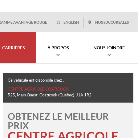
RAMME AVANTAGE ROUGE
ENGLISH
NOS SUCCURSALES
CARRIÈRES
À PROPOS
NOUS JOINDRE
Ce véhicule est disponible chez :
CENTRE AGRICOLE COATICOOK
525, Main Ouest
,
Coaticook
(Québec)
J1A 1R2
OBTENEZ LE MEILLEUR
PRIX
CENTRE AGRICOLE