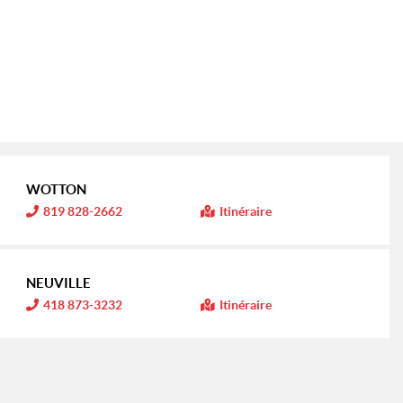
WOTTON
I
819 828-2662
Itinéraire
n
f
o
r
m
NEUVILLE
a
t
I
418 873-3232
Itinéraire
i
n
o
f
n
o
r
:
m
a
t