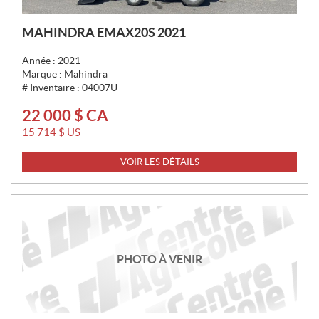
MAHINDRA EMAX20S 2021
Année :
2021
Marque :
Mahindra
# Inventaire :
04007U
22 000
$
CA
P
R
15 714
$
US
I
X
VOIR LES DÉTAILS
:
PHOTO À VENIR