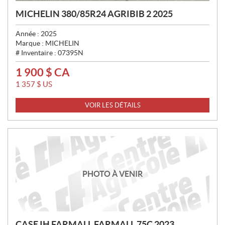
MICHELIN 380/85R24 AGRIBIB 2 2025
Année :
2025
Marque :
MICHELIN
# Inventaire :
07395N
1 900
$
CA
P
R
1 357
$
US
I
X
VOIR LES DÉTAILS
:
PHOTO À VENIR
CASE IH FARMALL FARMALL 75C 2023