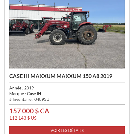
CASE IH MAXXUM MAXXUM 150 A8 2019
Année :
2019
Marque :
Case IH
# Inventaire :
04893U
157 000
$
CA
P
R
112 143
$
US
I
X
VOIR LES DÉTAILS