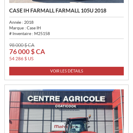
CASE IH FARMALL FARMALL 105U 2018
Année :
2018
Marque :
Case IH
# Inventaire :
M25158
P
98 000
$
CA
76 000
$
CA
R
I
54 286
$
US
X
VOIR LES DÉTAILS
: