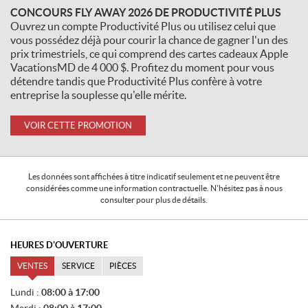
CONCOURS FLY AWAY 2026 DE PRODUCTIVITÉ PLUS
Ouvrez un compte Productivité Plus ou utilisez celui que
vous possédez déjà pour courir la chance de gagner l'un des
prix trimestriels, ce qui comprend des cartes cadeaux Apple
VacationsMD de 4 000 $. Profitez du moment pour vous
détendre tandis que Productivité Plus confère à votre
entreprise la souplesse qu'elle mérite.
VOIR CETTE PROMOTION
Les données sont affichées à titre indicatif seulement et ne peuvent être
considérées comme une information contractuelle. N'hésitez pas à nous
consulter pour plus de détails.
HEURES D'OUVERTURE
VENTES
SERVICE
PIÈCES
V
Lundi :
08:00 à 17:00
E
Mardi :
08:00 à 17:00