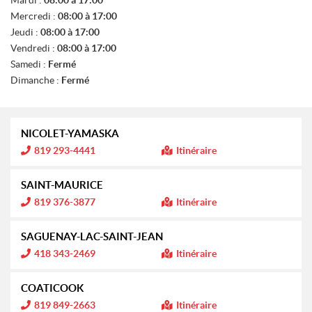
N
T
Mercredi :
08:00 à 17:00
E
Jeudi :
08:00 à 17:00
S
Vendredi :
08:00 à 17:00
Samedi :
Fermé
Dimanche :
Fermé
NICOLET-YAMASKA
I
819 293-4441
Itinéraire
n
f
o
SAINT-MAURICE
r
m
I
819 376-3877
Itinéraire
a
n
t
f
i
o
SAGUENAY-LAC-SAINT-JEAN
o
r
n
m
I
418 343-2469
Itinéraire
a
n
:
t
f
i
o
COATICOOK
o
r
n
m
I
819 849-2663
Itinéraire
a