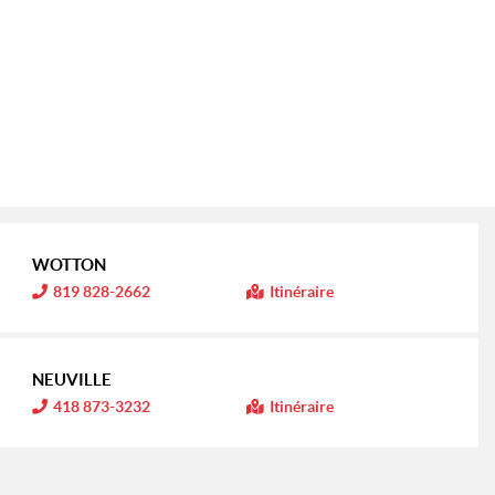
WOTTON
I
819 828-2662
Itinéraire
n
f
o
r
m
NEUVILLE
a
t
I
418 873-3232
Itinéraire
i
n
o
f
n
o
r
:
m