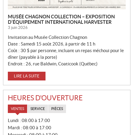
MUSÉE CHAGNON COLLECTION – EXPOSITION
D’ÉQUIPEMENT INTERNATIONAL HARVESTER
3 juin 2026
Invitation au Musée Collection Chagnon
Date : Samedi 15 août 2026, à partir de 11 h
Coût : 30 $ par personne, incluant un repas méchoui pour le
dîner (payable à la porte)
Endroit : 26, rue Baldwin, Coaticook (Québec)
LIRE LA SUITE
HEURES D'OUVERTURE
VENTES
SERVICE
PIÈCES
V
Lundi :
08:00 à 17:00
E
Mardi :
08:00 à 17:00
N
T
Mercredi :
08:00 à 17:00