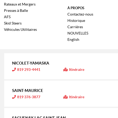
Rateaux et Mergers
À PROPOS
Presses à Balle
Contactez-nous
AFS
Historique
Skid Steers
Carrières
Véhicules Utilitaires
NOUVELLES
English
NICOLET-YAMASKA
I
819 293-4441
Itinéraire
n
f
o
r
m
SAINT-MAURICE
a
t
I
819 376-3877
Itinéraire
i
n
o
f
n
o
r
:
m
SAGUENAY-LAC-SAINT-JEAN