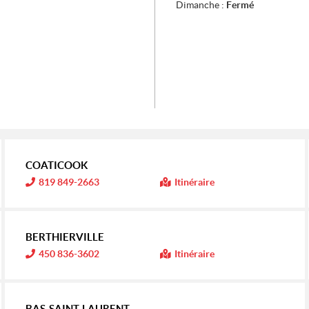
Dimanche :
Fermé
COATICOOK
I
819 849-2663
Itinéraire
n
f
o
r
m
BERTHIERVILLE
a
t
I
450 836-3602
Itinéraire
i
n
o
f
n
o
r
:
m
BAS-SAINT-LAURENT