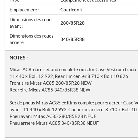
f
Emplacement :
Coaticook
i
Dimensions des roues
280/85R28
c
avant :
a
Dimensions des roues
340/85R38
t
arrière :
i
N
NOTES :
o
o
Mitas AC85 tire set and complete rims for Case Vestrum trac
n
t
11.440 x Bolt 12.992, Rear rim center 8.710 x Bolt 10.826
s
Front tire Mitas AC85 280/85R28 NEW
e
Rear tire Mitas AC85 340/85R38 NEW
s
Set de pneus Mitas AC85 et Rims complet pour tracteur Case
avant 11.440 x Bolt 12.992, Coeur rim arriere 8.710 x Bolt 10
Pneu avant Mitas AC85 280/85R28 NEUF
Pneu arrière Mitas AC85 340/85R38 NEUF