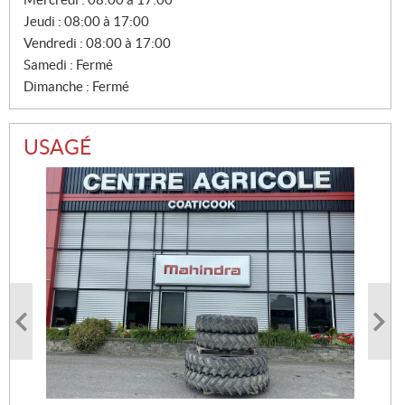
E
Jeudi :
08:00 à 17:00
S
Vendredi :
08:00 à 17:00
Samedi :
Fermé
Dimanche :
Fermé
USAGÉ
PHOTO À VENIR
PHOTO À VENIR
ROLLAND ROLLFORCE 5013 2018
CASE IH RB456HD 2024
P
52 000
Heures d'utilisation :
$
CA
14000
R
37 143
$
US
I