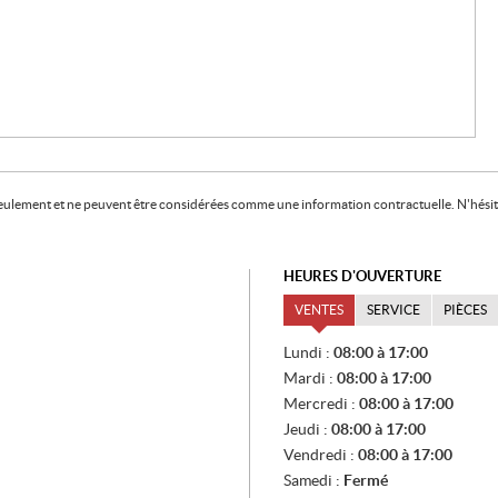
f seulement et ne peuvent être considérées comme une information contractuelle. N'hésite
HEURES D'OUVERTURE
VENTES
SERVICE
PIÈCES
V
Lundi :
08:00 à 17:00
E
Mardi :
08:00 à 17:00
N
T
Mercredi :
08:00 à 17:00
E
Jeudi :
08:00 à 17:00
S
Vendredi :
08:00 à 17:00
Samedi :
Fermé