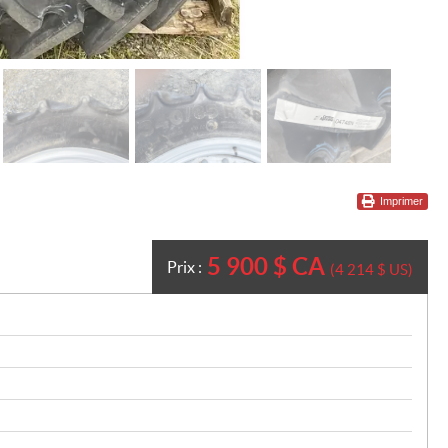
Imprimer
5 900
$
CA
Prix :
4 214
$
US