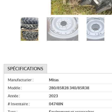
SPÉCIFICATIONS
S
Manufacturier :
Mitas
p
Modèle :
280/85R28 340/85R38
é
Année :
2023
c
# Inventaire :
04748N
i
Type :
Équipement et accessoires