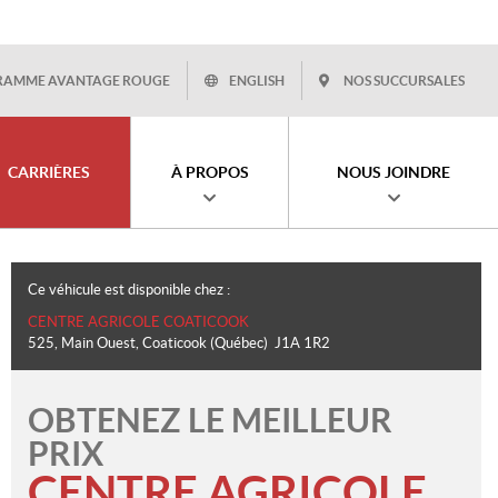
RAMME AVANTAGE ROUGE
ENGLISH
NOS SUCCURSALES
CARRIÈRES
À PROPOS
NOUS JOINDRE
Ce véhicule est disponible chez :
CENTRE AGRICOLE COATICOOK
525, Main Ouest
,
Coaticook
(Québec)
J1A 1R2
OBTENEZ LE MEILLEUR
PRIX
CENTRE AGRICOLE