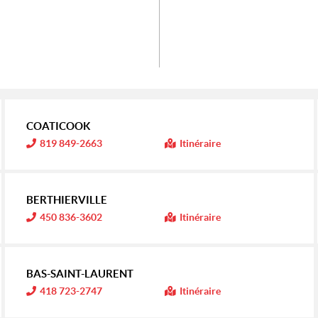
COATICOOK
I
819 849-2663
Itinéraire
n
f
o
r
m
BERTHIERVILLE
a
t
I
450 836-3602
Itinéraire
i
n
o
f
n
o
r
:
m
BAS-SAINT-LAURENT
a
t
I
418 723-2747
Itinéraire
i
n
o
f
n