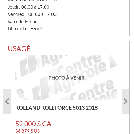
E
Jeudi :
08:00 à 17:00
S
Vendredi :
08:00 à 17:00
Samedi :
Fermé
Dimanche :
Fermé
USAGÉ
PHOTO À VENIR
PHOTO À VENIR
PHOTO À VENIR
ROLLAND ROLLFORCE 5013 2018
ROLLAND V2.14 2014
CASE IH RB456HD 2024
P
P
52 000
29 000
Heures d'utilisation :
$
$
CA
CA
14000
R
R
36 879
20 567
$
$
US
US
I
I