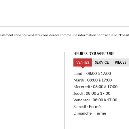
f seulement et ne peuvent être considérées comme une information contractuelle. N'hésite
HEURES D'OUVERTURE
VENTES
SERVICE
PIÈCES
V
Lundi :
08:00 à 17:00
E
Mardi :
08:00 à 17:00
N
T
Mercredi :
08:00 à 17:00
E
Jeudi :
08:00 à 17:00
S
Vendredi :
08:00 à 17:00
Samedi :
Fermé
Dimanche :
Fermé