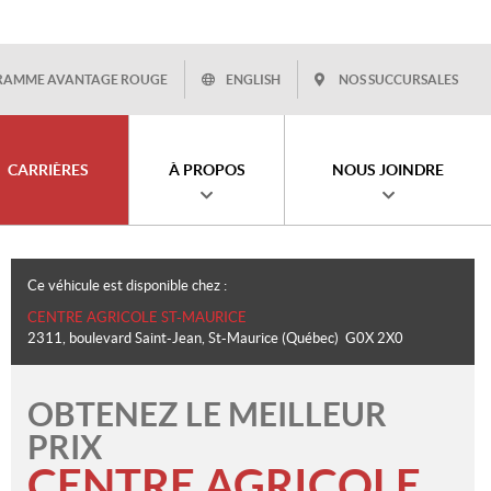
RAMME AVANTAGE ROUGE
ENGLISH
NOS SUCCURSALES
CARRIÈRES
À PROPOS
NOUS JOINDRE
Ce véhicule est disponible chez :
CENTRE AGRICOLE ST-MAURICE
2311, boulevard Saint-Jean
,
St-Maurice
(Québec)
G0X 2X0
OBTENEZ LE MEILLEUR
PRIX
CENTRE AGRICOLE