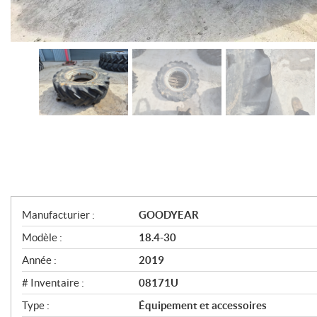
S
Manufacturier :
GOODYEAR
p
Modèle :
18.4-30
é
Année :
2019
c
# Inventaire :
08171U
i
Type :
Équipement et accessoires