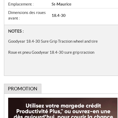
f
Emplacement :
St-Maurice
i
Dimensions des roues
18.4-30
c
avant :
a
N
NOTES :
t
o
i
Goodyear 18.4-30 Sure Grip Traction wheel and tire
t
o
Roue et pneu Goodyear 18.4-30 sure grip traction
e
n
s
s
PROMOTION
P
r
o