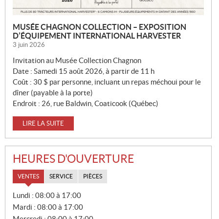
MUSÉE CHAGNON COLLECTION – EXPOSITION
D’ÉQUIPEMENT INTERNATIONAL HARVESTER
3 juin 2026
Invitation au Musée Collection Chagnon
Date : Samedi 15 août 2026, à partir de 11 h
Coût : 30 $ par personne, incluant un repas méchoui pour le
dîner (payable à la porte)
Endroit : 26, rue Baldwin, Coaticook (Québec)
LIRE LA SUITE
HEURES D'OUVERTURE
VENTES
SERVICE
PIÈCES
V
Lundi :
08:00 à 17:00
E
Mardi :
08:00 à 17:00
N
T
Mercredi :
08:00 à 17:00