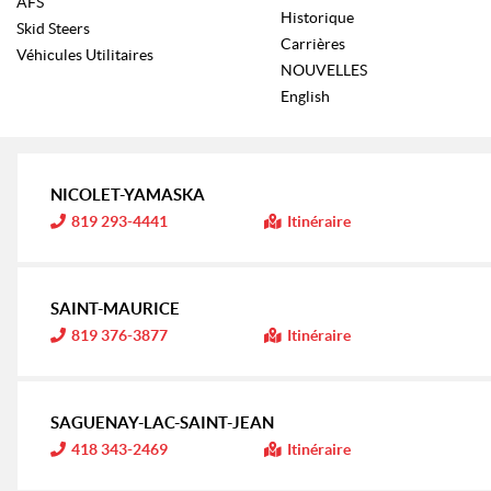
AFS
Historique
Skid Steers
Carrières
Véhicules Utilitaires
NOUVELLES
English
NICOLET-YAMASKA
I
819 293-4441
Itinéraire
n
f
o
r
m
SAINT-MAURICE
a
t
I
819 376-3877
Itinéraire
i
n
o
f
n
o
r
:
m
SAGUENAY-LAC-SAINT-JEAN
a
t
I
418 343-2469
Itinéraire
i
n
o
f
n