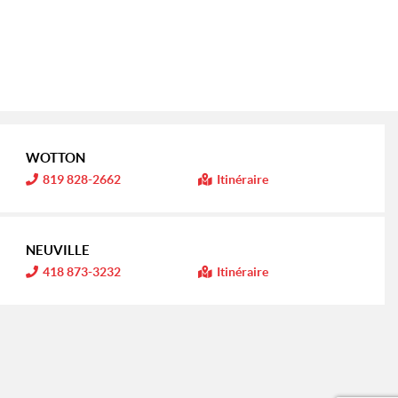
WOTTON
I
819 828-2662
Itinéraire
n
f
o
r
m
NEUVILLE
a
t
I
418 873-3232
Itinéraire
i
n
o
f
n
o
r
:
m
a
t
i
o
n