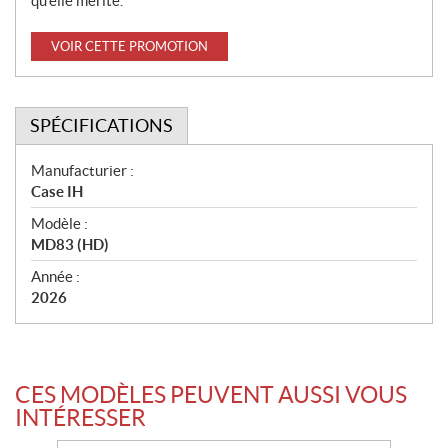
qu’elle mérite.
VOIR CETTE PROMOTION
SPÉCIFICATIONS
S
Manufacturier :
Case IH
p
Modèle :
é
MD83 (HD)
c
Année :
i
2026
f
i
c
CES MODÈLES PEUVENT AUSSI VOUS
a
INTÉRESSER
t