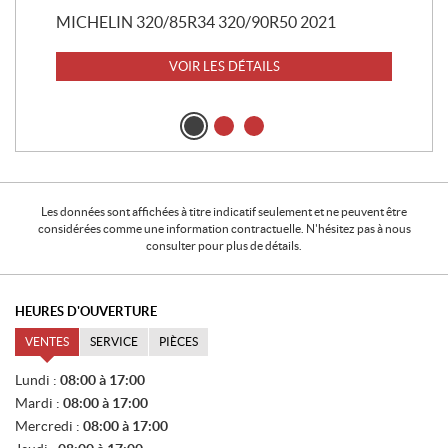
MICHELIN 320/85R34 320/90R50 2021
VOIR LES DÉTAILS
Les données sont affichées à titre indicatif seulement et ne peuvent être
considérées comme une information contractuelle. N'hésitez pas à nous
consulter pour plus de détails.
HEURES D'OUVERTURE
VENTES
SERVICE
PIÈCES
V
Lundi :
08:00 à 17:00
E
Mardi :
08:00 à 17:00
N
T
Mercredi :
08:00 à 17:00
E