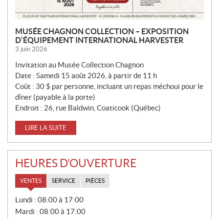
MUSÉE CHAGNON COLLECTION – EXPOSITION
D’ÉQUIPEMENT INTERNATIONAL HARVESTER
3 juin 2026
Invitation au Musée Collection Chagnon
Date : Samedi 15 août 2026, à partir de 11 h
Coût : 30 $ par personne, incluant un repas méchoui pour le
dîner (payable à la porte)
Endroit : 26, rue Baldwin, Coaticook (Québec)
LIRE LA SUITE
HEURES D'OUVERTURE
VENTES
SERVICE
PIÈCES
V
Lundi :
08:00 à 17:00
E
Mardi :
08:00 à 17:00
N