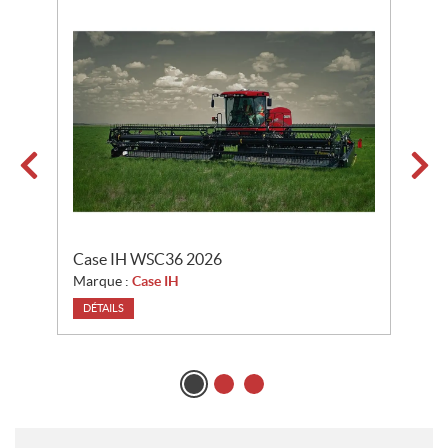
i
o
n
s
Case IH WSC36 2026
C
Marque :
Case IH
M
DÉTAILS