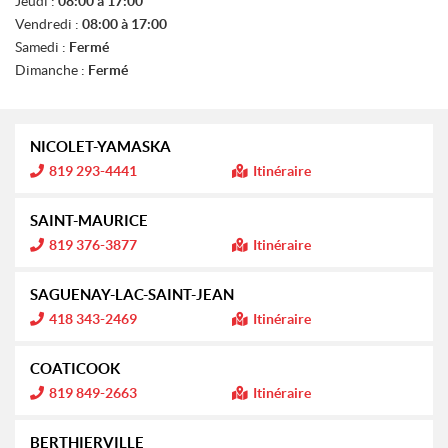
Jeudi :
08:00 à 17:00
S
Vendredi :
08:00 à 17:00
Samedi :
Fermé
Dimanche :
Fermé
NICOLET-YAMASKA
I
819 293-4441
Itinéraire
n
f
o
SAINT-MAURICE
r
m
I
819 376-3877
Itinéraire
a
n
t
f
i
o
SAGUENAY-LAC-SAINT-JEAN
o
r
n
m
I
418 343-2469
Itinéraire
a
n
:
t
f
i
o
COATICOOK
o
r
n
m
I
819 849-2663
Itinéraire
a
n
:
t
f
i
o
BERTHIERVILLE
o