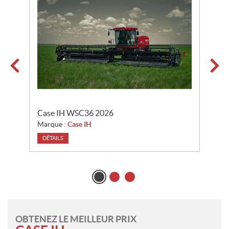
o
n
s
Case IH WSC36 2026
C
Marque :
Case IH
M
DÉTAILS
OBTENEZ LE MEILLEUR PRIX