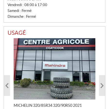
S
Vendredi :
08:00 à 17:00
Samedi :
Fermé
Dimanche :
Fermé
USAGÉ
RO
29
20 
MICHELIN 320/85R34 320/90R50 2021