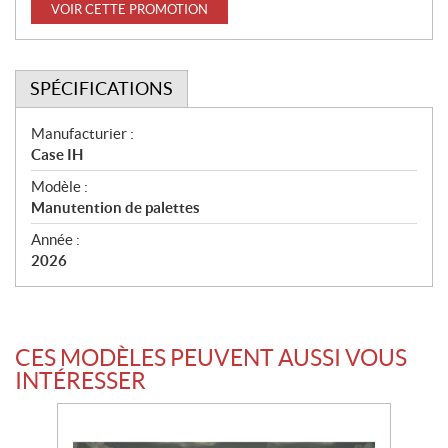
VOIR CETTE PROMOTION
SPÉCIFICATIONS
S
Manufacturier :
Case IH
p
Modèle :
é
Manutention de palettes
c
Année :
i
2026
f
i
c
CES MODÈLES PEUVENT AUSSI VOUS
a
INTÉRESSER
t
i