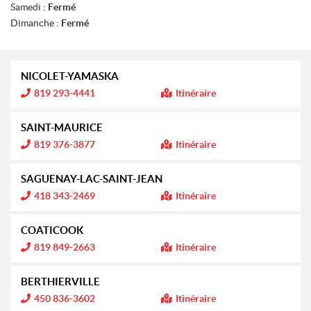
Samedi :
Fermé
Dimanche :
Fermé
NICOLET-YAMASKA
I
819 293-4441
Itinéraire
n
f
o
SAINT-MAURICE
r
m
I
819 376-3877
Itinéraire
a
n
t
f
i
o
SAGUENAY-LAC-SAINT-JEAN
o
r
n
m
I
418 343-2469
Itinéraire
a
n
:
t
f
i
o
COATICOOK
o
r
n
m
I
819 849-2663
Itinéraire
a
n
:
t
f
i
o
BERTHIERVILLE
o
r
n
m
I
450 836-3602
Itinéraire
a
n