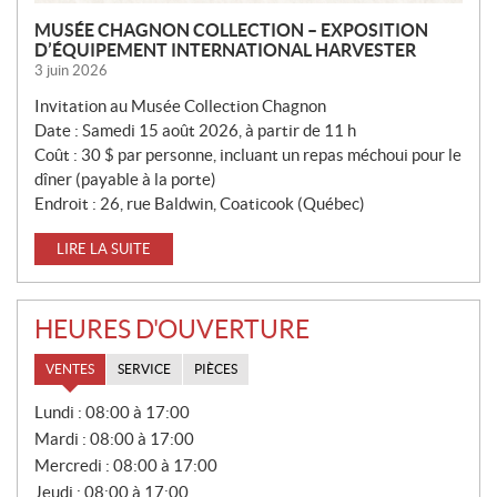
MUSÉE CHAGNON COLLECTION – EXPOSITION
D’ÉQUIPEMENT INTERNATIONAL HARVESTER
3 juin 2026
Invitation au Musée Collection Chagnon
Date : Samedi 15 août 2026, à partir de 11 h
Coût : 30 $ par personne, incluant un repas méchoui pour le
dîner (payable à la porte)
Endroit : 26, rue Baldwin, Coaticook (Québec)
LIRE LA SUITE
HEURES D'OUVERTURE
VENTES
SERVICE
PIÈCES
V
Lundi :
08:00 à 17:00
E
Mardi :
08:00 à 17:00
N
T
Mercredi :
08:00 à 17:00
E
Jeudi :
08:00 à 17:00