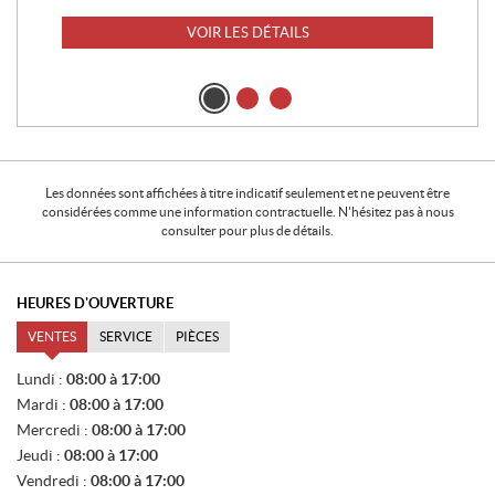
VOIR LES DÉTAILS
Les données sont affichées à titre indicatif seulement et ne peuvent être
considérées comme une information contractuelle. N'hésitez pas à nous
consulter pour plus de détails.
HEURES D'OUVERTURE
VENTES
SERVICE
PIÈCES
V
Lundi :
08:00 à 17:00
E
Mardi :
08:00 à 17:00
N
T
Mercredi :
08:00 à 17:00
E
Jeudi :
08:00 à 17:00
S
Vendredi :
08:00 à 17:00