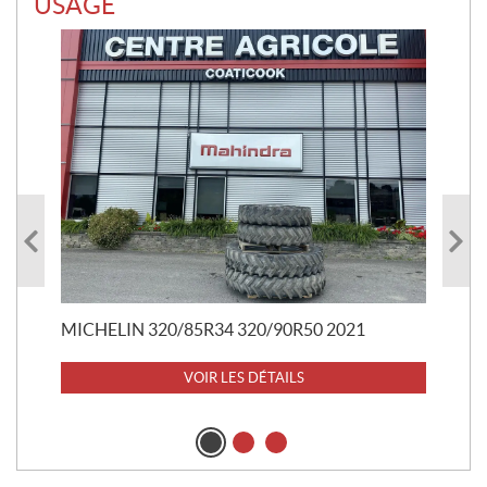
USAGÉ
RO
29
20 
MICHELIN 320/85R34 320/90R50 2021
VOIR LES DÉTAILS