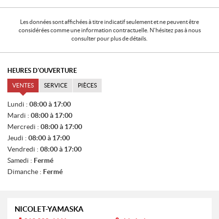
Les données sont affichées à titre indicatif seulement et ne peuvent être
considérées comme une information contractuelle. N'hésitez pas à nous
consulter pour plus de détails.
HEURES D'OUVERTURE
VENTES
SERVICE
PIÈCES
V
Lundi :
08:00 à 17:00
E
Mardi :
08:00 à 17:00
N
T
Mercredi :
08:00 à 17:00
E
Jeudi :
08:00 à 17:00
S
Vendredi :
08:00 à 17:00
Samedi :
Fermé
Dimanche :
Fermé
NICOLET-YAMASKA