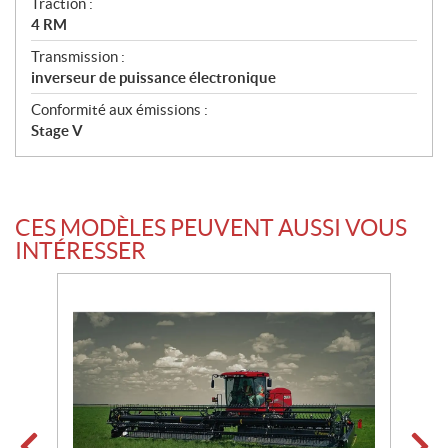
Traction :
o
4 RM
n
Transmission :
s
inverseur de puissance électronique
Conformité aux émissions :
Stage V
CES MODÈLES PEUVENT AUSSI VOUS
INTÉRESSER