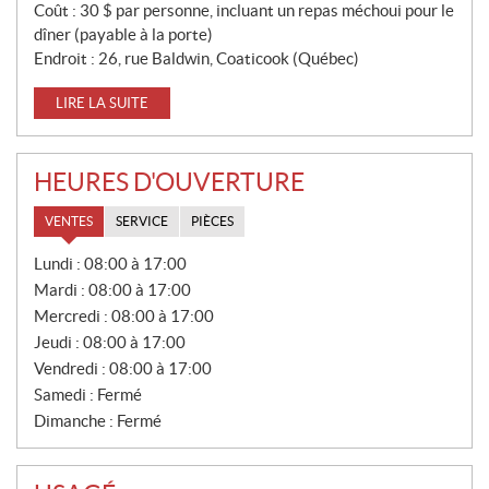
Coût : 30 $ par personne, incluant un repas méchoui pour le
dîner (payable à la porte)
Endroit : 26, rue Baldwin, Coaticook (Québec)
LIRE LA SUITE
HEURES D'OUVERTURE
VENTES
SERVICE
PIÈCES
V
Lundi :
08:00 à 17:00
E
Mardi :
08:00 à 17:00
N
T
Mercredi :
08:00 à 17:00
E
Jeudi :
08:00 à 17:00
S
Vendredi :
08:00 à 17:00
Samedi :
Fermé
Dimanche :
Fermé