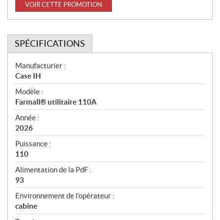
VOIR CETTE PROMOTION
SPÉCIFICATIONS
S
Manufacturier :
Case IH
p
Modèle :
é
Farmall® utilitaire 110A
c
Année :
i
2026
f
Puissance :
i
110
c
Alimentation de la PdF :
93
a
t
Environnement de l'opérateur :
cabine
i