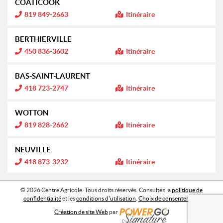
COATICOOK
o
r
n
m
I
819 849-2663
Itinéraire
a
n
:
t
f
i
o
BERTHIERVILLE
o
r
n
m
I
450 836-3602
Itinéraire
a
n
:
t
f
i
o
BAS-SAINT-LAURENT
o
r
n
m
I
418 723-2747
Itinéraire
a
n
:
t
f
i
o
WOTTON
o
r
n
m
I
819 828-2662
Itinéraire
a
n
:
t
f
i
o
NEUVILLE
o
r
n
m
I
418 873-3232
Itinéraire
a
n
:
t
f
i
o
o
r
© 2026 Centre Agricole. Tous droits réservés. Consultez la
politique de
n
m
confidentialité
et les
conditions d'utilisation
.
Choix de consentement
a
:
t
Création de site Web
par
i