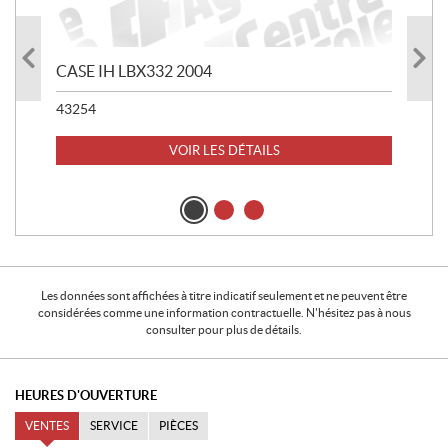
CASE IH LBX332 2004
RO
43254
52
36 
VOIR LES DÉTAILS
Les données sont affichées à titre indicatif seulement et ne peuvent être
considérées comme une information contractuelle. N'hésitez pas à nous
consulter pour plus de détails.
HEURES D'OUVERTURE
VENTES
SERVICE
PIÈCES