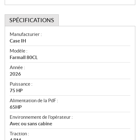
SPÉCIFICATIONS
S
Manufacturier :
Case IH
p
Modèle :
é
Farmall 80CL
c
Année :
i
2026
f
Puissance :
i
75 HP
c
Alimentation de la PdF :
65HP
a
t
Environnement de l'opérateur :
Avec ou sans cabine
i
Traction :
o