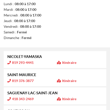
V
Lundi :
08:00 à 17:00
E
Mardi :
08:00 à 17:00
N
T
Mercredi :
08:00 à 17:00
E
Jeudi :
08:00 à 17:00
S
Vendredi :
08:00 à 17:00
Samedi :
Fermé
Dimanche :
Fermé
NICOLET-YAMASKA
I
819 293-4441
Itinéraire
n
f
o
SAINT-MAURICE
r
m
I
819 376-3877
Itinéraire
a
n
t
f
i
o
SAGUENAY-LAC-SAINT-JEAN
o
r
n
m
I
418 343-2469
Itinéraire
a
n
:
t
f
i
o