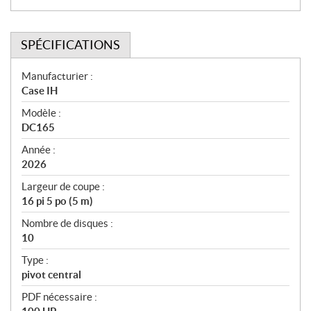
SPÉCIFICATIONS
S
Manufacturier :
Case IH
p
Modèle :
é
DC165
c
Année :
i
2026
f
Largeur de coupe :
i
16 pi 5 po (5 m)
c
Nombre de disques :
10
a
t
Type :
pivot central
i
PDF nécessaire :
o