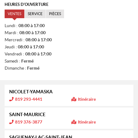
HEURES D'OUVERTURE
VENTES
SERVICE
PIÈCES
V
Lundi :
08:00 à 17:00
E
Mardi :
08:00 à 17:00
N
T
Mercredi :
08:00 à 17:00
E
Jeudi :
08:00 à 17:00
S
Vendredi :
08:00 à 17:00
Samedi :
Fermé
Dimanche :
Fermé
NICOLET-YAMASKA
I
819 293-4441
Itinéraire
n
f
o
SAINT-MAURICE
r
m
I
819 376-3877
Itinéraire
a
n
t
f
i
o
SAGUENAY-LAC-SAINT-JEAN
o