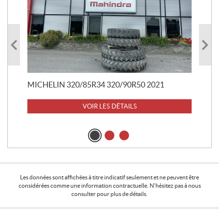
RO
29
20 
MICHELIN 320/85R34 320/90R50 2021
VOIR LES DÉTAILS
Les données sont affichées à titre indicatif seulement et ne peuvent être
considérées comme une information contractuelle. N'hésitez pas à nous
consulter pour plus de détails.