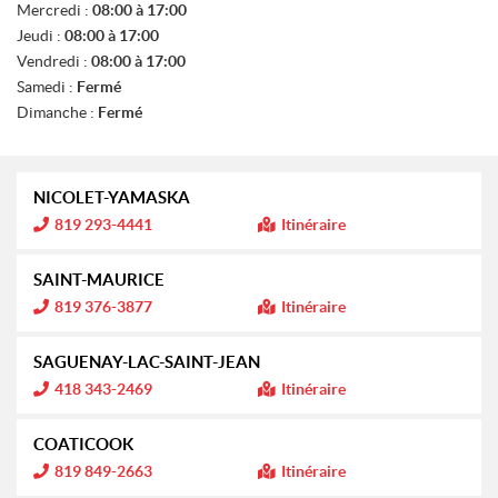
T
Mercredi :
08:00 à 17:00
E
Jeudi :
08:00 à 17:00
S
Vendredi :
08:00 à 17:00
Samedi :
Fermé
Dimanche :
Fermé
NICOLET-YAMASKA
I
819 293-4441
Itinéraire
n
f
o
SAINT-MAURICE
r
m
I
819 376-3877
Itinéraire
a
n
t
f
i
o
SAGUENAY-LAC-SAINT-JEAN
o
r
n
m
I
418 343-2469
Itinéraire
a
n
:
t
f
i
o
COATICOOK
o
r
n
m
I
819 849-2663
Itinéraire
a
n
:
t