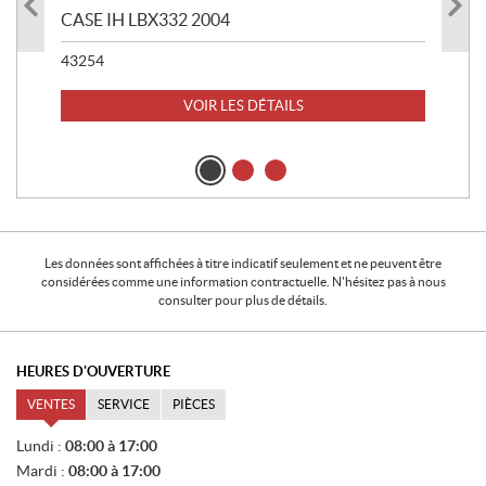
CASE IH LBX332 2004
RO
43254
52
36 
VOIR LES DÉTAILS
Les données sont affichées à titre indicatif seulement et ne peuvent être
considérées comme une information contractuelle. N'hésitez pas à nous
consulter pour plus de détails.
HEURES D'OUVERTURE
VENTES
SERVICE
PIÈCES
V
Lundi :
08:00 à 17:00
E
Mardi :
08:00 à 17:00
N