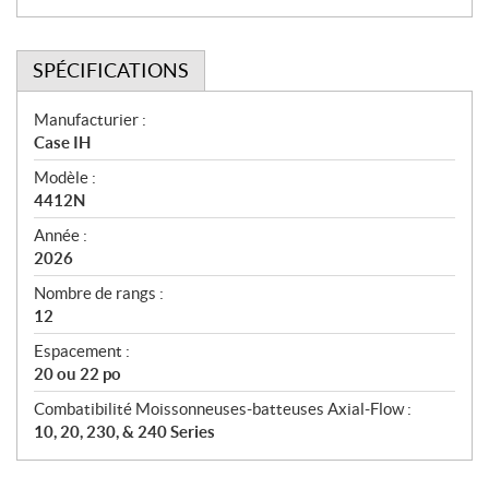
SPÉCIFICATIONS
S
Manufacturier :
Case IH
p
Modèle :
é
4412N
c
Année :
i
2026
f
Nombre de rangs :
i
12
c
Espacement :
20 ou 22 po
a
t
Combatibilité Moissonneuses-batteuses Axial-Flow :
10, 20, 230, & 240 Series
i
o